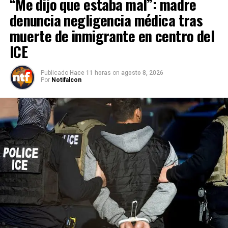
“Me dijo que estaba mal”: madre
denuncia negligencia médica tras
muerte de inmigrante en centro del
ICE
Publicado
Hace 11 horas
on
agosto 8, 2026
Por
Notifalcon