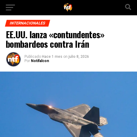
INTERNACIONALES
EE.UU. lanza «contundentes»
bombardeos contra Irán
Publicado
Hace 1 mes
on
julio 8, 2026
Por
Notifalcon