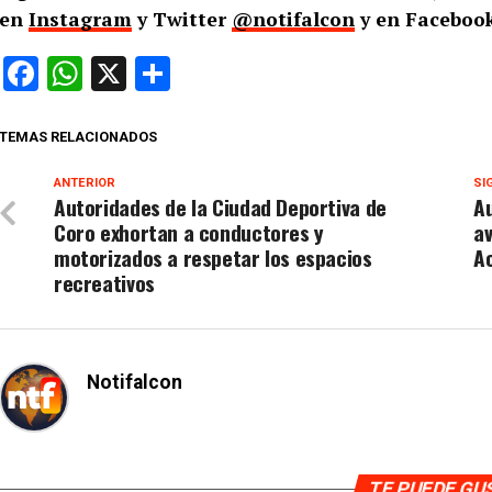
en
Instagram
y Twitter
@notifalcon
y en Faceboo
Facebook
WhatsApp
X
Compartir
TEMAS RELACIONADOS
ANTERIOR
SI
Autoridades de la Ciudad Deportiva de
Au
Coro exhortan a conductores y
av
motorizados a respetar los espacios
A
recreativos
Notifalcon
TE PUEDE G