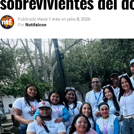
sobrevivientes del d
Publicado
Hace 1 mes
on
julio 8, 2026
Por
Notifalcon