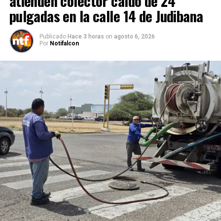
atienden colector caído de 24
pulgadas en la calle 14 de Judibana
Publicado
Hace 3 horas
on
agosto 6, 2026
Por
Notifalcon