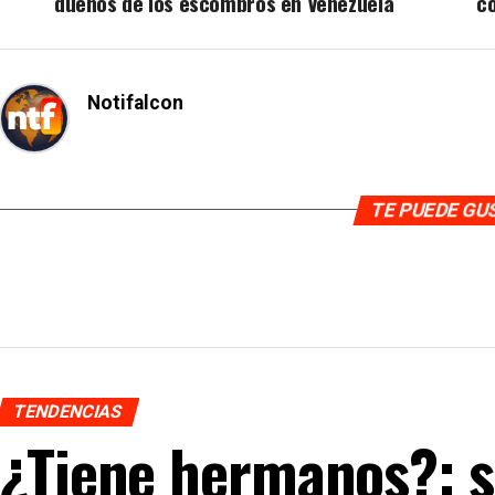
dueños de los escombros en Venezuela
co
Notifalcon
TE PUEDE G
TENDENCIAS
¿Tiene hermanos?: s