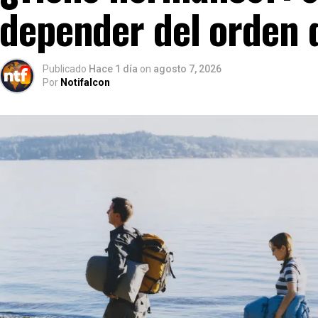
depender del orden 
Publicado
Hace 1 día
on
agosto 7, 2026
Por
Notifalcon