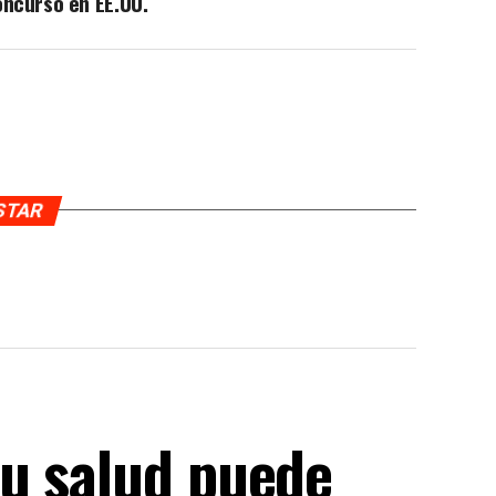
ncurso en EE.UU.
USTAR
u salud puede