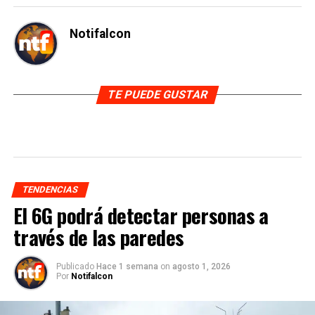
Notifalcon
TE PUEDE GUSTAR
TENDENCIAS
El 6G podrá detectar personas a
través de las paredes
Publicado
Hace 1 semana
on
agosto 1, 2026
Por
Notifalcon