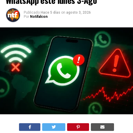
WhatsApp este lunes 3-Ago
Publicado
Hace 5 días
on
agosto 3, 2026
Por
Notifalcon