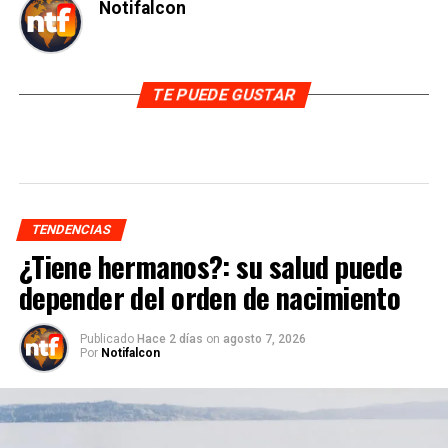
Notifalcon
TE PUEDE GUSTAR
TENDENCIAS
¿Tiene hermanos?: su salud puede
depender del orden de nacimiento
Publicado
Hace 2 días
on
agosto 7, 2026
Por
Notifalcon