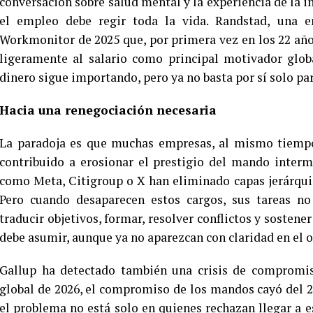
conversación sobre salud mental y la experiencia de la i
el empleo debe regir toda la vida. Randstad, una 
Workmonitor de 2025 que, por primera vez en los 22 años
ligeramente al salario como principal motivador globa
dinero sigue importando, pero ya no basta por sí solo para
Hacia una renegociación necesaria
La paradoja es que muchas empresas, al mismo tiempo 
contribuido a erosionar el prestigio del mando inter
como Meta, Citigroup o X han eliminado capas jerárquica
Pero cuando desaparecen estos cargos, sus tareas no
traducir objetivos, formar, resolver conflictos y sostene
debe asumir, aunque ya no aparezcan con claridad en el 
Gallup ha detectado también una crisis de compromis
global de 2026, el compromiso de los mandos cayó del 27
el problema no está solo en quienes rechazan llegar a e