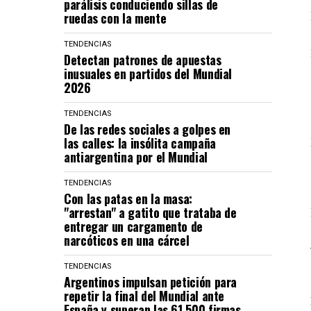
parálisis conduciendo sillas de
ruedas con la mente
TENDENCIAS
Detectan patrones de apuestas
inusuales en partidos del Mundial
2026
TENDENCIAS
De las redes sociales a golpes en
las calles: la insólita campaña
antiargentina por el Mundial
TENDENCIAS
Con las patas en la masa:
"arrestan" a gatito que trataba de
entregar un cargamento de
narcóticos en una cárcel
TENDENCIAS
Argentinos impulsan petición para
repetir la final del Mundial ante
España y superan las 61.500 firmas