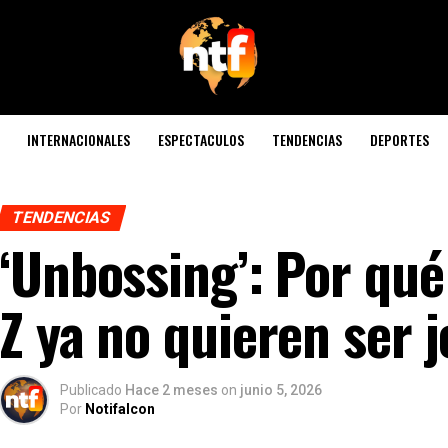
INTERNACIONALES
ESPECTACULOS
TENDENCIAS
DEPORTES
TENDENCIAS
‘Unbossing’: Por qué
Z ya no quieren ser j
Publicado
Hace 2 meses
on
junio 5, 2026
Por
Notifalcon