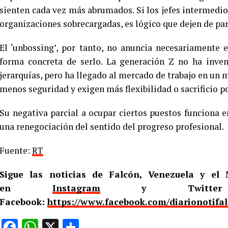
sienten cada vez más abrumados. Si los jefes intermed
organizaciones sobrecargadas, es lógico que dejen de par
El ‘unbossing’, por tanto, no anuncia necesariamente e
forma concreta de serlo. La generación Z no ha invent
jerarquías, pero ha llegado al mercado de trabajo en u
menos seguridad y exigen más flexibilidad o sacrificio p
Su negativa parcial a ocupar ciertos puestos funciona
una renegociación del sentido del progreso profesional.
Fuente:
RT
Sigue las noticias de Falcón, Venezuela y e
en
Instagram
y Twitt
Facebook:
https://www.facebook.com/diarionotifa
Facebook
WhatsApp
X
Compartir