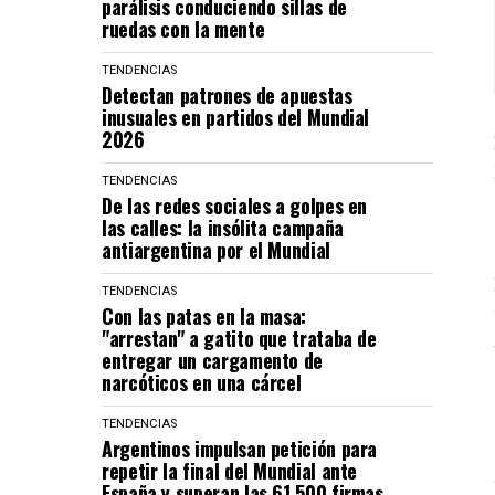
parálisis conduciendo sillas de
ruedas con la mente
TENDENCIAS
Detectan patrones de apuestas
inusuales en partidos del Mundial
2026
TENDENCIAS
De las redes sociales a golpes en
las calles: la insólita campaña
antiargentina por el Mundial
TENDENCIAS
Con las patas en la masa:
"arrestan" a gatito que trataba de
entregar un cargamento de
narcóticos en una cárcel
TENDENCIAS
Argentinos impulsan petición para
repetir la final del Mundial ante
España y superan las 61.500 firmas