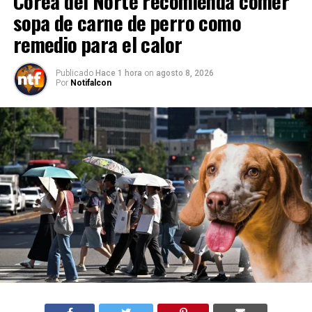
Corea del Norte recomienda comer
sopa de carne de perro como
remedio para el calor
Publicado
Hace 1 hora
on
agosto 8, 2026
Por
Notifalcon