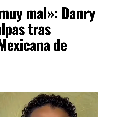
 muy mal»: Danry
lpas tras
 Mexicana de