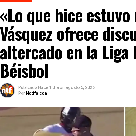
«Lo que hice estuvo
Vásquez ofrece discu
altercado en la Liga
Béisbol
Publicado
Hace 1 día
on
agosto 5, 2026
Por
Notifalcon