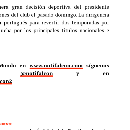
era gran decisión deportiva del presidente
iones del club el pasado domingo. La dirigencia
or portugués para revertir dos temporadas por
lucha por los principales títulos nacionales e
l Mundo en
www.notifalcon.com
síguenos
er
@notifalcon
y en
lcon2
GUIENTE