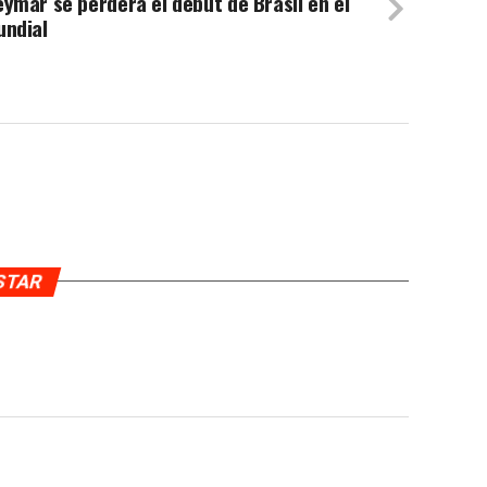
ymar se perderá el debut de Brasil en el
undial
USTAR