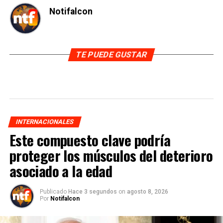
Notifalcon
TE PUEDE GUSTAR
INTERNACIONALES
Este compuesto clave podría
proteger los músculos del deterioro
asociado a la edad
Publicado
Hace 3 segundos
on
agosto 8, 2026
Por
Notifalcon