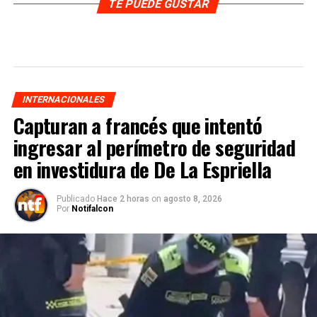
TE PUEDE GUSTAR
INTERNACIONALES
Capturan a francés que intentó
ingresar al perímetro de seguridad
en investidura de De La Espriella
Publicado
Hace 2 horas
on
agosto 8, 2026
Por
Notifalcon