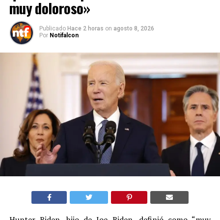
muy doloroso»
Publicado
Hace 2 horas
on
agosto 8, 2026
Por
Notifalcon
Hunter Biden, hijo de Joe Biden, definió como “muy