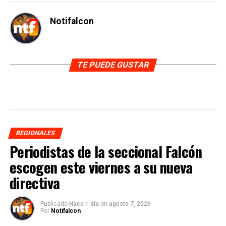
Notifalcon
TE PUEDE GUSTAR
REGIONALES
Periodistas de la seccional Falcón
escogen este viernes a su nueva
directiva
Publicado
Hace 1 día
on
agosto 7, 2026
Por
Notifalcon