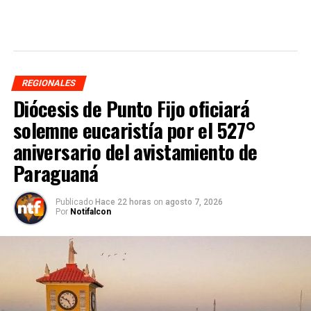
REGIONALES
Diócesis de Punto Fijo oficiará
solemne eucaristía por el 527°
aniversario del avistamiento de
Paraguaná
Publicado
Hace 22 horas
on
agosto 7, 2026
Por
Notifalcon