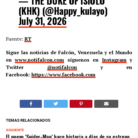
— THE DUKE OF ISIOLO
(KHK) (@Happy_kulayo)
July 31, 2026
Fuente:
RT
Sigue las noticias de Falcón, Venezuela y el Mundo
en
www.notifalcon.com
síguenos en
Instagram
y
Twitter
@notifalcon
y en
Facebook:
https://www.facebook.com
TEMAS RELACIONADOS
SIGUIENTE
El nuevo ‘Spider-Man’ hace historia a días de su estreno