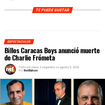
TE PUEDE GUSTAR
ESPECTACULOS
Billos Caracas Boys anunció muerte
de Charlie Frómeta
Publicado
Hace 2 segundos
on
agosto 9, 2026
Por
Notifalcon