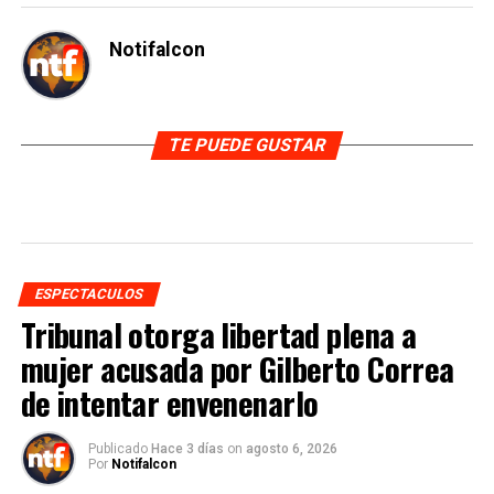
Notifalcon
TE PUEDE GUSTAR
ESPECTACULOS
Tribunal otorga libertad plena a
mujer acusada por Gilberto Correa
de intentar envenenarlo
Publicado
Hace 3 días
on
agosto 6, 2026
Por
Notifalcon