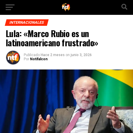
INTERNACIONALES
Lula: «Marco Rubio es un
latinoamericano frustrado»
Publicado
Hace 2 meses
on
junio 3, 2026
Por
Notifalcon