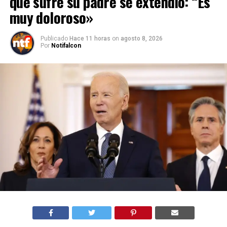
que sufre su padre se extendió: “Es
muy doloroso»
Publicado
Hace 11 horas
on
agosto 8, 2026
Por
Notifalcon