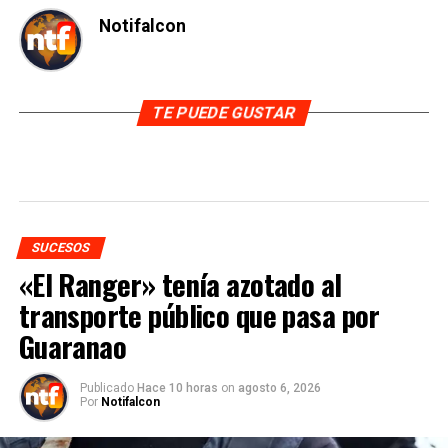
Notifalcon
TE PUEDE GUSTAR
SUCESOS
«El Ranger» tenía azotado al
transporte público que pasa por
Guaranao
Publicado
Hace 10 horas
on
agosto 6, 2026
Por
Notifalcon