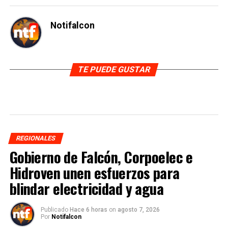
Notifalcon
TE PUEDE GUSTAR
REGIONALES
Gobierno de Falcón, Corpoelec e
Hidroven unen esfuerzos para
blindar electricidad y agua
Publicado
Hace 6 horas
on
agosto 7, 2026
Por
Notifalcon