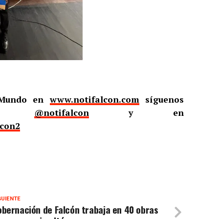
l Mundo en
www.notifalcon.com
síguenos
er
@notifalcon
y en
lcon2
GUIENTE
bernación de Falcón trabaja en 40 obras