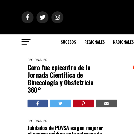
SUCESOS
REGIONALES
NACIONALES
REGIONALES
Coro fue epicentro de la
Jornada Científica de
Ginecología y Obstetricia
360°
REGIONALES
Jubilados de PDVSA exigen mejorar
el seguro médico ante retrasos de