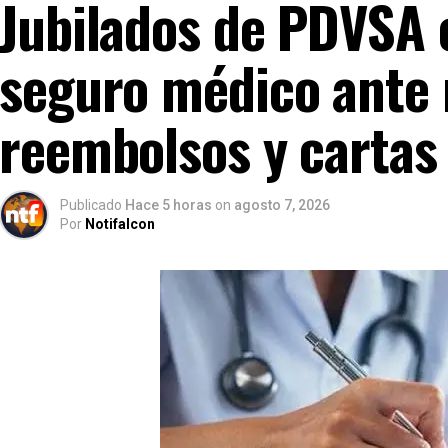
Jubilados de PDVSA 
seguro médico ante 
reembolsos y cartas 
Publicado
Hace 5 horas
on
agosto 7, 2026
Por
Notifalcon