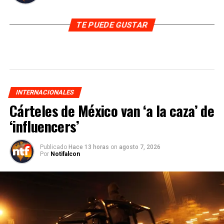
TE PUEDE GUSTAR
INTERNACIONALES
Cárteles de México van ‘a la caza’ de
‘influencers’
Publicado
Hace 13 horas
on
agosto 7, 2026
Por
Notifalcon