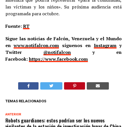
amenaza que podría representar «para la comunidad,
las víctimas y los niños». Su próxima audiencia está
programada para octubre.
Fuente:
RT
Sigue las noticias de Falcón, Venezuela y el Mundo
en
www.notifalcon.com
síguenos en
Instagram
y
Twitter
@notifalcon
y en
Facebook:
https://www.facebook.com
TEMAS RELACIONADOS
ANTERIOR
Robots guardianes: estos podrían ser los nuevos
vigilantes de la estación de investigación lunar de China