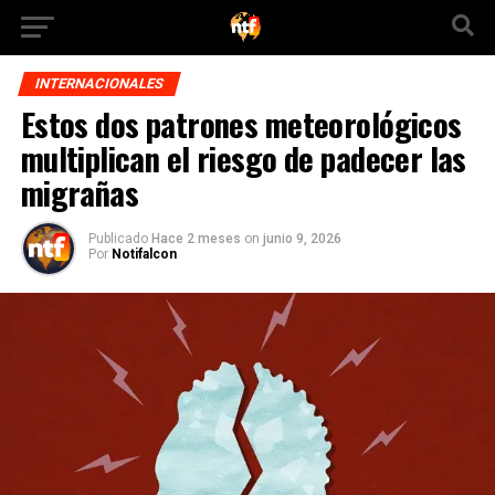
INTERNACIONALES
Estos dos patrones meteorológicos
multiplican el riesgo de padecer las
migrañas
Publicado
Hace 2 meses
on
junio 9, 2026
Por
Notifalcon