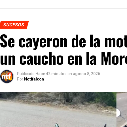
SUCESOS
Se cayeron de la mot
un caucho en la Mo
Publicado
Hace 42 minutos
on
agosto 8, 2026
Por
Notifalcon