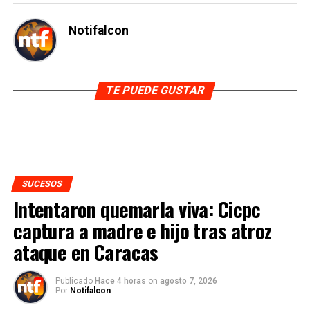
Notifalcon
TE PUEDE GUSTAR
SUCESOS
Intentaron quemarla viva: Cicpc
captura a madre e hijo tras atroz
ataque en Caracas
Publicado
Hace 4 horas
on
agosto 7, 2026
Por
Notifalcon