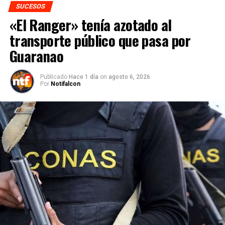
SUCESOS
«El Ranger» tenía azotado al
transporte público que pasa por
Guaranao
Publicado
Hace 1 día
on
agosto 6, 2026
Por
Notifalcon