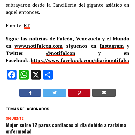
subrayaron desde la Cancillería del gigante asiático en
aquel entonces.
Fuente:
RT
Sigue las noticias de Falcón, Venezuela y el Mundo
en
www.notifalcon.com
síguenos en
Instagram
y
Twitter
@notifalcon
y en
Facebook:
https://www.facebook.com/diarionotifalcon
Facebook
WhatsApp
X
Compartir
TEMAS RELACIONADOS
SIGUIENTE
Mujer sufre 12 paros cardíacos al día debido a rarísima
enfermedad