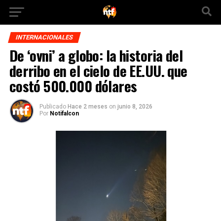
INTERNACIONALES
De ‘ovni’ a globo: la historia del
derribo en el cielo de EE.UU. que
costó 500.000 dólares
Publicado
Hace 2 meses
on
junio 8, 2026
Por
Notifalcon