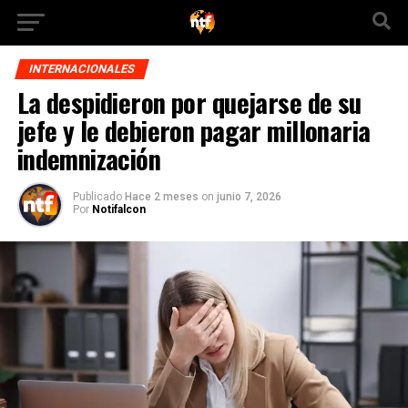
INTERNACIONALES
La despidieron por quejarse de su
jefe y le debieron pagar millonaria
indemnización
Publicado
Hace 2 meses
on
junio 7, 2026
Por
Notifalcon