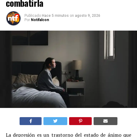
combatirla
Publicado
Hace 5 minutos
on
agosto 9, 2026
Por
Notifalcon
La depresión es un trastorno del estado de ánimo que