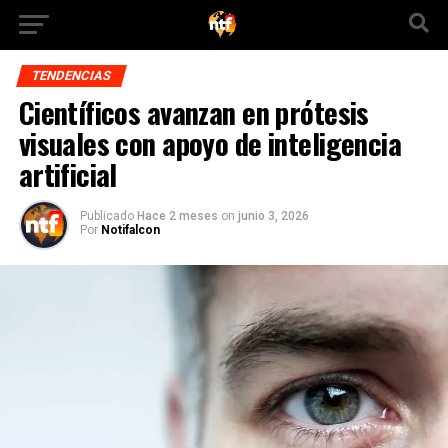
TENDENCIAS
Científicos avanzan en prótesis
visuales con apoyo de inteligencia
artificial
Publicado
Hace 2 meses
on
junio 3, 2026
Por
Notifalcon