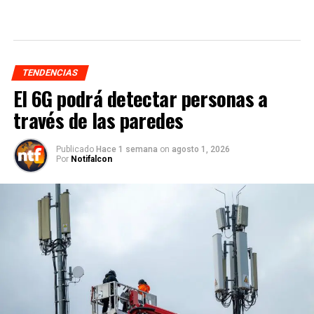
TENDENCIAS
El 6G podrá detectar personas a
través de las paredes
Publicado
Hace 1 semana
on
agosto 1, 2026
Por
Notifalcon