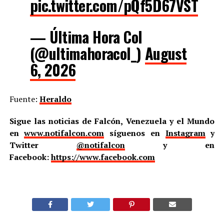
pic.twitter.com/pQf5D67VST
— Última Hora Col
(@ultimahoracol_)
August
6, 2026
Fuente:
Heraldo
Sigue las noticias de Falcón, Venezuela y el Mundo
en
www.notifalcon.com
síguenos en
Instagram
y
Twitter
@notifalcon
y en
Facebook:
https://www.facebook.com