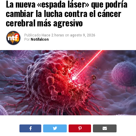
La nueva «espada láser» que podría
cambiar la lucha contra el cáncer
cerebral más agresivo
Publicado
Hace 2 horas
on
agosto 9, 2026
Por
Notifalcon