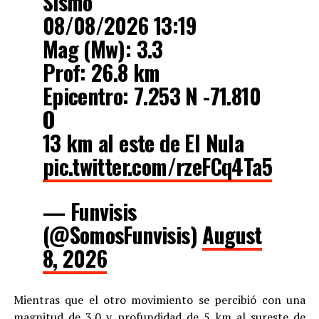
Sismo
08/08/2026 13:19
Mag (Mw): 3.3
Prof: 26.8 km
Epicentro: 7.253 N -71.810
O
13 km al este de El Nula
pic.twitter.com/rzeFCq4Ta5
— Funvisis
(@SomosFunvisis)
August
8, 2026
Mientras que el otro movimiento se percibió con una
magnitud de 3.0 y profundidad de 5 km al sureste de