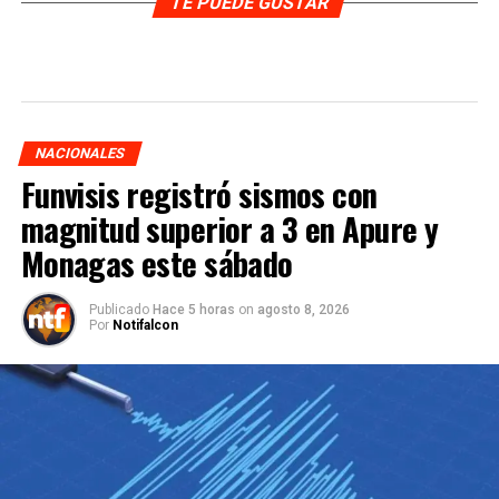
TE PUEDE GUSTAR
NACIONALES
Funvisis registró sismos con
magnitud superior a 3 en Apure y
Monagas este sábado
Publicado
Hace 5 horas
on
agosto 8, 2026
Por
Notifalcon