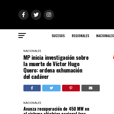
SUCESOS
REGIONALES
NACIONALES
NACIONALES
MP inicia investigación sobre
la muerte de Víctor Hugo
Quero: ordena exhumación
del cadáver
NACIONALES
Avanza recuperación de 450 MW en
el sistema eléctrico nacional tras