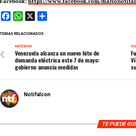
Facebook:
https://www.facebook.com/diarionotifa
Facebook
WhatsApp
X
Compartir
TEMAS RELACIONADOS
ANTERIOR
SI
Venezuela alcanza un nuevo hito de
Fu
demanda eléctrica este 7 de mayo:
Ví
gobierno anuncia medidas
s
Notifalcon
TE PUEDE G