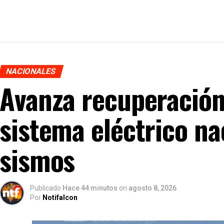
NACIONALES
Avanza recuperación
sistema eléctrico nac
sismos
Publicado
Hace 44 minutos
on
agosto 8, 2026
Por
Notifalcon