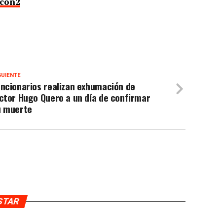
lcon2
GUIENTE
ncionarios realizan exhumación de
ctor Hugo Quero a un día de confirmar
u muerte
USTAR