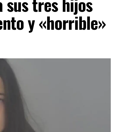
sus tres hijos
nto y «horrible»