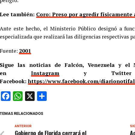
peligro.
Lee también:
Coro: Preso por agredir físicamente
Ante este hecho, el Ministerio Público designó a fun
especializada que realizará las diligencias respectivas pa
Fuente:
2001
Sigue las noticias de Falcón, Venezuela y e
en
Instagram
y Twitt
Facebook:
https://www.facebook.com/diarionotifa
Facebook
WhatsApp
X
Compartir
TEMAS RELACIONADOS
ANTERIOR
SI
Gobierno de Florida cerrará el
Ad