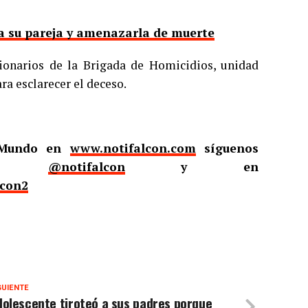
 a su pareja y amenazarla de muerte
cionarios de la Brigada de Homicidios, unidad
ra esclarecer el deceso.
l Mundo en
www.notifalcon.com
síguenos
er
@notifalcon
y en
lcon2
GUIENTE
olescente tiroteó a sus padres porque