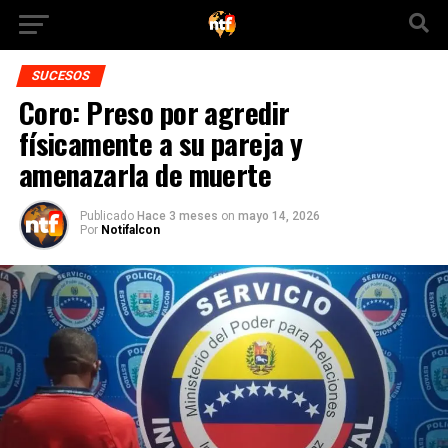
SUCESOS
Coro: Preso por agredir
físicamente a su pareja y
amenazarla de muerte
Publicado
Hace 3 meses
on
mayo 14, 2026
Por
Notifalcon