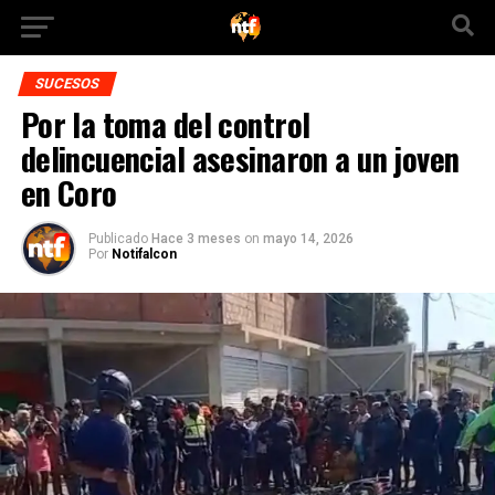
SUCESOS
Por la toma del control
delincuencial asesinaron a un joven
en Coro
Publicado
Hace 3 meses
on
mayo 14, 2026
Por
Notifalcon