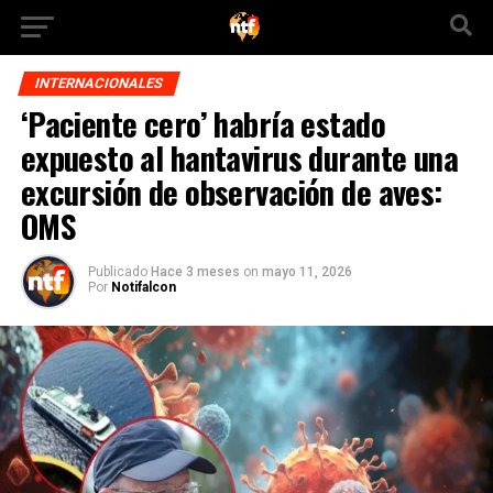
INTERNACIONALES
‘Paciente cero’ habría estado
expuesto al hantavirus durante una
excursión de observación de aves:
OMS
Publicado
Hace 3 meses
on
mayo 11, 2026
Por
Notifalcon