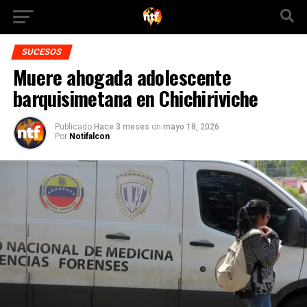
SUCESOS
Muere ahogada adolescente
barquisimetana en Chichiriviche
Publicado
Hace 3 meses
on
mayo 18, 2026
Por
Notifalcon