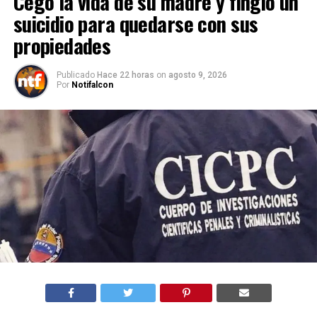
Cegó la vida de su madre y fingió un
suicidio para quedarse con sus
propiedades
Publicado
Hace 22 horas
on
agosto 9, 2026
Por
Notifalcon