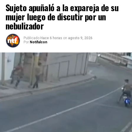
Sujeto apuñaló a la expareja de su
mujer luego de discutir por un
nebulizador
Publicado
Hace 6 horas
on
agosto 9, 2026
Por
Notifalcon