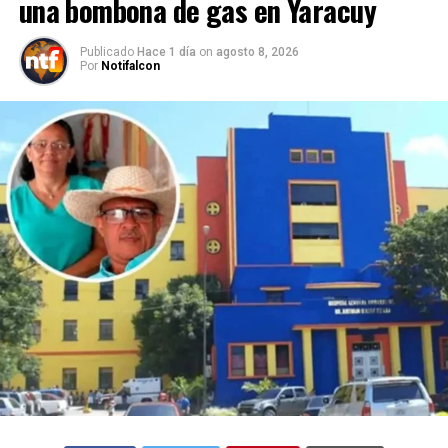
una bombona de gas en Yaracuy
Publicado
Hace 1 día
on
agosto 8, 2026
Por
Notifalcon