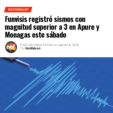
NACIONALES
Funvisis registró sismos con
magnitud superior a 3 en Apure y
Monagas este sábado
Publicado
Hace 4 horas
on
agosto 8, 2026
Por
Notifalcon