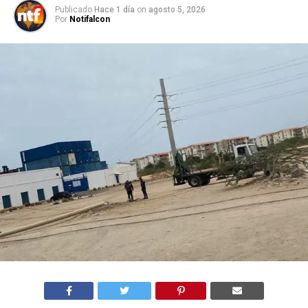
Publicado
Hace 1 día
on
agosto 5, 2026
Por
Notifalcon