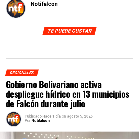
Notifalcon
TE PUEDE GUSTAR
REGIONALES
Gobierno Bolivariano activa
despliegue hídrico en 13 municipios
de Falcón durante julio
Publicado
Hace 1 día
on
agosto 5, 2026
Por
Notifalcon