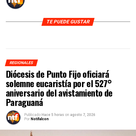
TE PUEDE GUSTAR
REGIONALES
Diócesis de Punto Fijo oficiará
solemne eucaristía por el 527°
aniversario del avistamiento de
Paraguaná
Publicado
Hace 5 horas
on
agosto 7, 2026
Por
Notifalcon