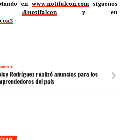
l Mundo en
www.notifalcon.com
síguenos
er
@notifalcon
y en
lcon2
GUIENTE
lcy Rodríguez realizó anuncios para los
mprendedores del país
USTAR