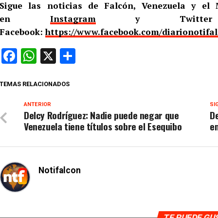
Sigue las noticias de Falcón, Venezuela y e
en
Instagram
y Twitt
Facebook:
https://www.facebook.com/diarionotifa
Facebook
WhatsApp
X
Compartir
TEMAS RELACIONADOS
ANTERIOR
SI
Delcy Rodríguez: Nadie puede negar que
De
Venezuela tiene títulos sobre el Esequibo
e
Notifalcon
TE PUEDE G