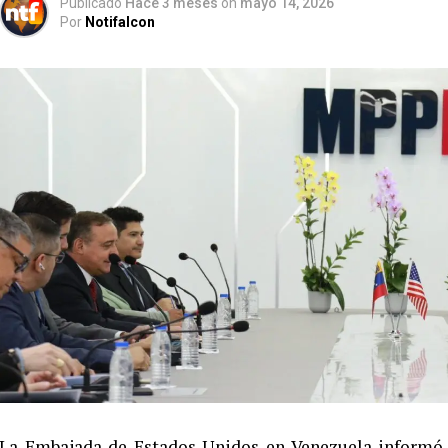
Publicado
Hace 3 meses
on
mayo 14, 2026
Por
Notifalcon
La Embajada de Estados Unidos en Venezuela informó s