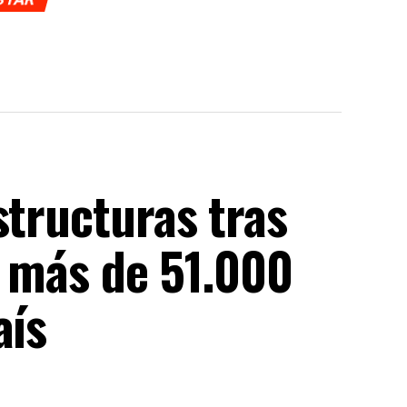
structuras tras
n más de 51.000
aís