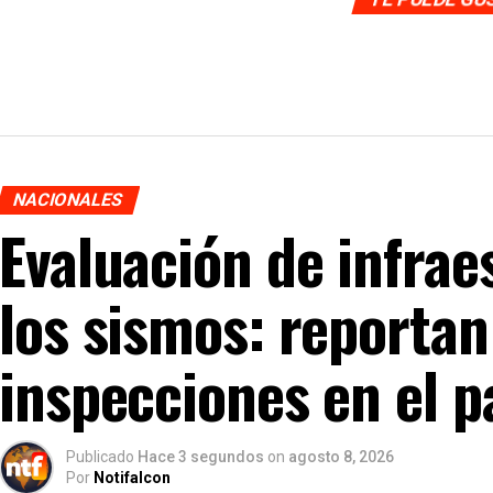
NACIONALES
Evaluación de infrae
los sismos: reporta
inspecciones en el p
Publicado
Hace 3 segundos
on
agosto 8, 2026
Por
Notifalcon