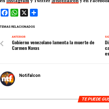
en
Instagram
y Twitter
@notifalcon
y en Faceboo
Facebook
WhatsApp
X
Compartir
TEMAS RELACIONADOS
ANTERIOR
SI
Gobierno venezolano lamenta la muerte de
D
Carmen Navas
ca
e
Notifalcon
TE PUEDE G