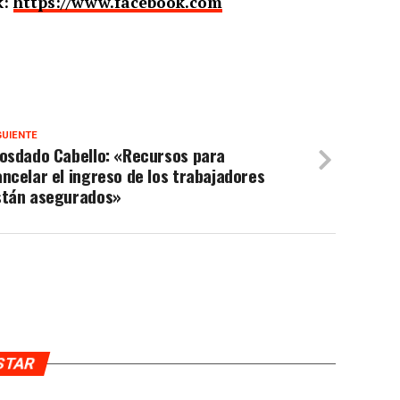
k:
https://www.facebook.com
GUIENTE
iosdado Cabello: «Recursos para
ncelar el ingreso de los trabajadores
stán asegurados»
USTAR