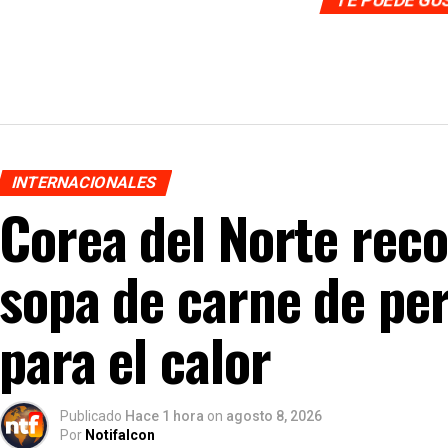
INTERNACIONALES
Corea del Norte re
sopa de carne de pe
para el calor
Publicado
Hace 1 hora
on
agosto 8, 2026
Por
Notifalcon