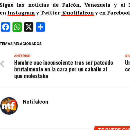
Sigue las noticias de Falcón, Venezuela y e
en
Instagram
y Twitter
@notifalcon
y en Faceboo
Facebook
WhatsApp
X
Compartir
TEMAS RELACIONADOS
ANTERIOR
SI
Hombre cae inconsciente tras ser pateado
Un
brutalmente en la cara por un caballo al
c
que molestaba
Notifalcon
TE PUEDE G