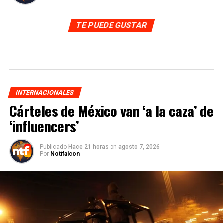
TE PUEDE GUSTAR
INTERNACIONALES
Cárteles de México van ‘a la caza’ de
‘influencers’
Publicado
Hace 21 horas
on
agosto 7, 2026
Por
Notifalcon