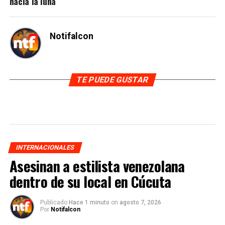
hacia la luna
Notifalcon
TE PUEDE GUSTAR
INTERNACIONALES
Asesinan a estilista venezolana
dentro de su local en Cúcuta
Publicado
Hace 1 minuto
on
agosto 7, 2026
Por
Notifalcon