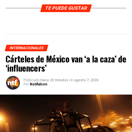
TE PUEDE GUSTAR
INTERNACIONALES
Cárteles de México van ‘a la caza’ de
‘influencers’
Publicado
Hace 20 minutos
on
agosto 7, 2026
Por
Notifalcon