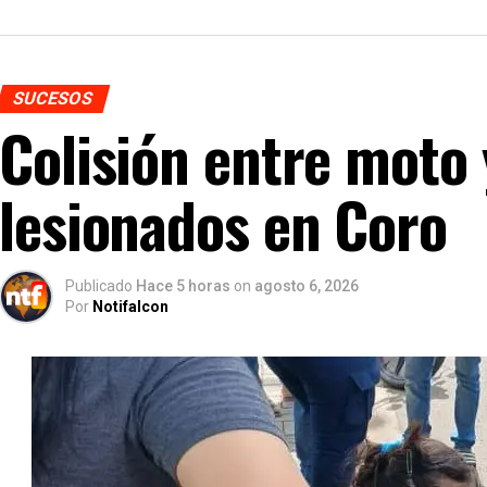
SUCESOS
Colisión entre moto 
lesionados en Coro
Publicado
Hace 5 horas
on
agosto 6, 2026
Por
Notifalcon