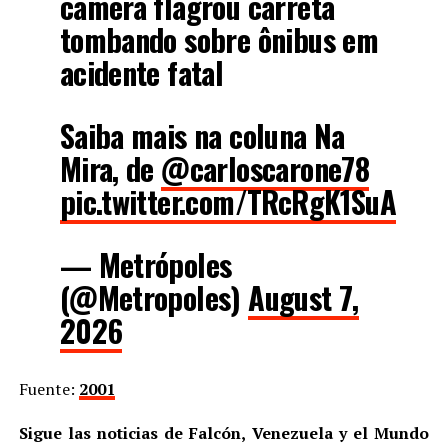
câmera flagrou carreta
tombando sobre ônibus em
acidente fatal
Saiba mais na coluna Na
Mira, de
@carloscarone78
pic.twitter.com/TRcRgK1SuA
— Metrópoles
(@Metropoles)
August 7,
2026
Fuente:
2001
Sigue las noticias de Falcón, Venezuela y el Mundo