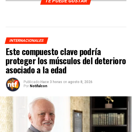
TE PUEDE GUSTAR
INTERNACIONALES
Este compuesto clave podría
proteger los músculos del deterioro
asociado a la edad
Publicado
Hace 3 horas
on
agosto 8, 2026
Por
Notifalcon