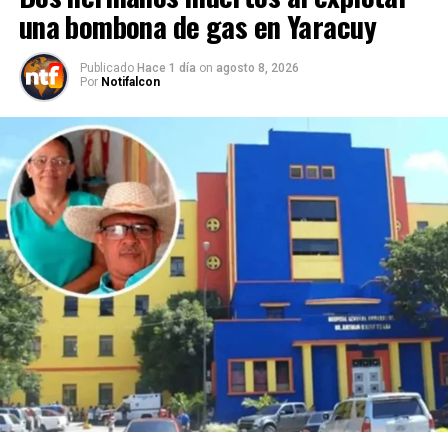
una bombona de gas en Yaracuy
Publicado
Hace 1 día
on
agosto 8, 2026
Por
Notifalcon