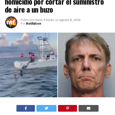
homicidio por cortar el suministro
de aire a un buzo
Publicado
Hace 4 horas
on
agosto 8, 2026
Por
Notifalcon