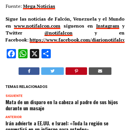
Fuente:
Mega Noticias
Sigue las noticias de Falcón, Venezuela y el Mundo
en
www.notifalcon.com
síguenos en
Instagram
y
Twitter
@notifalcon
y en
Facebook:
https://www.facebook.com/diarionotifalcon
Facebook
WhatsApp
X
Compartir
TEMAS RELACIONADOS
SIGUIENTE
Mata de un disparo en la cabeza al padre de sus hijos
durante un masaje
ANTERIOR
Irán advierte a EE.UU. e Israel: «Toda la región se
convertirá en un infierno para ustedes»