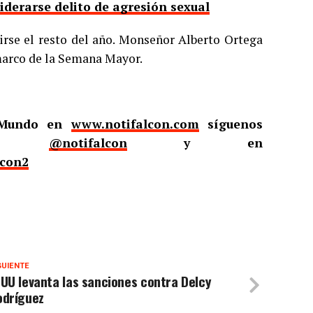
derarse delito de agresión sexual
irse el resto del año. Monseñor Alberto Ortega
 marco de la Semana Mayor.
l Mundo en
www.notifalcon.com
síguenos
er
@notifalcon
y en
lcon2
GUIENTE
UU levanta las sanciones contra Delcy
odríguez