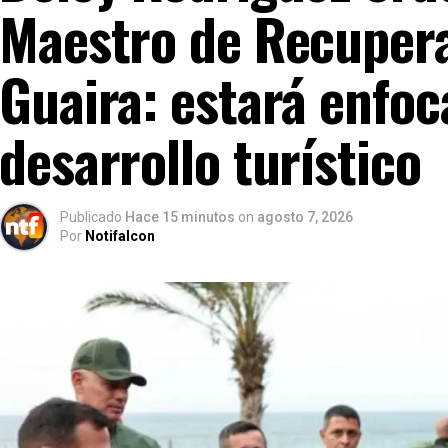
Maestro de Recupera
Guaira: estará enfoc
desarrollo turístico
Publicado
Hace 15 minutos
on
agosto 7, 2026
Por
Notifalcon