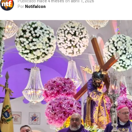
Publicado
Hace 4 meses
on
abril 1, 2026
Por
Notifalcon