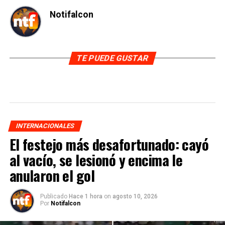
Notifalcon
TE PUEDE GUSTAR
INTERNACIONALES
El festejo más desafortunado: cayó
al vacío, se lesionó y encima le
anularon el gol
Publicado
Hace 1 hora
on
agosto 10, 2026
Por
Notifalcon