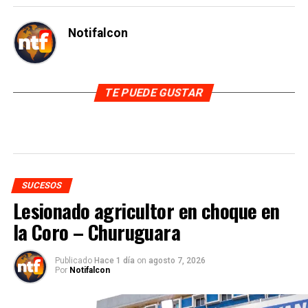
Notifalcon
TE PUEDE GUSTAR
SUCESOS
Lesionado agricultor en choque en
la Coro – Churuguara
Publicado
Hace 1 día
on
agosto 7, 2026
Por
Notifalcon