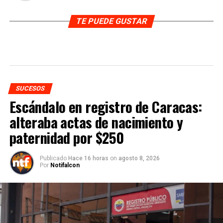
TE PUEDE GUSTAR
SUCESOS
Escándalo en registro de Caracas:
alteraba actas de nacimiento y
paternidad por $250
Publicado
Hace 16 horas
on
agosto 8, 2026
Por
Notifalcon