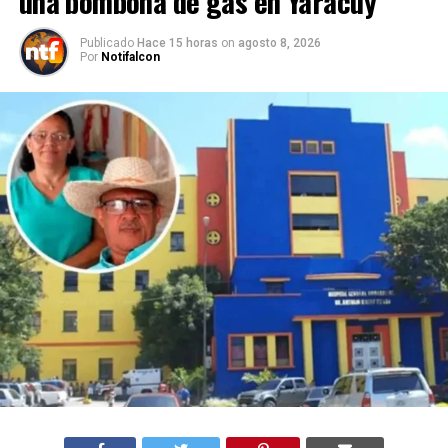
una bombona de gas en Yaracuy
Publicado
Hace 15 horas
on
agosto 8, 2026
Por
Notifalcon