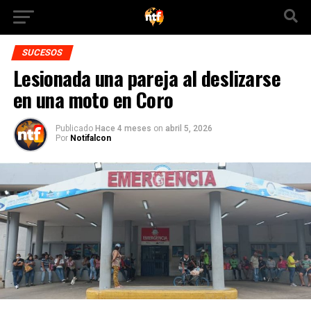
SUCESOS
Lesionada una pareja al deslizarse
en una moto en Coro
Publicado
Hace 4 meses
on
abril 5, 2026
Por
Notifalcon