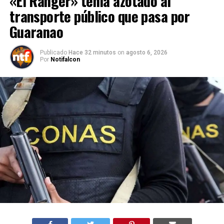
«El Ranger» tenía azotado al
transporte público que pasa por
Guaranao
Publicado
Hace 32 minutos
on
agosto 6, 2026
Por
Notifalcon